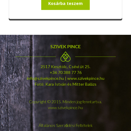
Kosárba teszem
SZIVEK PINCE
2517 Kesztölc, Csévi út 25.
+36 70 388 77 76
info@szivekpince.hu | www.szivekpince.hu
Fotó: Kara István és Mitter Balázs
Copyright © 2015. Minden jog fenntartva.
www.szivekpince.hu
Általános Szerződési Feltételek