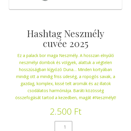
Hashtag Neszmély
cuvée 2025
Ez a palack bor maga Neszmély. A hosszan elnyúló
neszmélyi dombok és völgyek, alattuk a végtelen
hosszúságban kígyózó Duna… Minden kortyában
mindig ott a mindig friss üdeség, a ropogós savak, a
gazdag, komplex, kissé telt aromák és az illatok
csodálatos harmóniája. Baráti közösség
összefogását tartod a kezedben, magát #Neszmélyt!
2.500
Ft
Hashtag
Neszmély