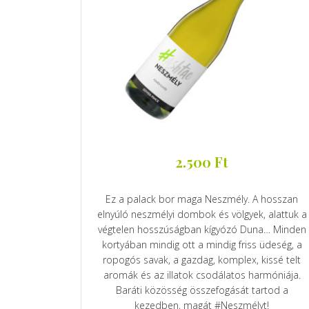
2.500
Ft
Ez a palack bor maga Neszmély. A hosszan
elnyúló neszmélyi dombok és völgyek, alattuk a
végtelen hosszúságban kígyózó Duna… Minden
kortyában mindig ott a mindig friss üdeség, a
ropogós savak, a gazdag, komplex, kissé telt
aromák és az illatok csodálatos harmóniája.
Baráti közösség összefogását tartod a
kezedben, magát #Neszmélyt!