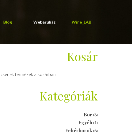
Blog
Webáruház
Wine_LAB
Kosár
ncsenek termékek a kosárban.
Kategóriák
Bor
(8)
Egyéb
(1)
Fehérborok
(6)