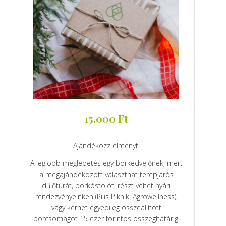
15.000
Ft
Ajándékozz élményt!
A legjobb meglepetés egy borkedvelőnek, mert
a megajándékozott választhat terepjárós
dűlőtúrát, borkóstolót, részt vehet nyári
rendezvényeinken (Pilis Piknik, Agrowellness),
vagy kérhet egyedileg összeállított
borcsomagot 15 ezer forintos összeghatárig.