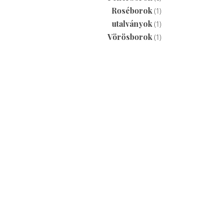
Roséborok
(1)
utalványok
(1)
Vörösborok
(1)