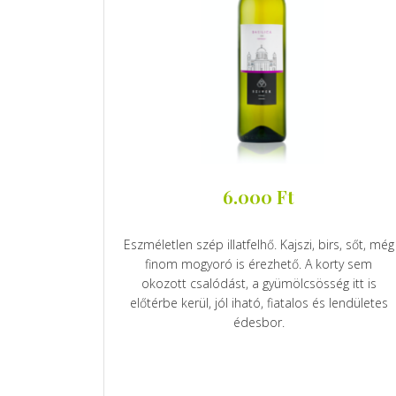
6.000
Ft
Eszméletlen szép illatfelhő. Kajszi, birs, sőt, még
finom mogyoró is érezhető. A korty sem
okozott csalódást, a gyümölcsösség itt is
előtérbe kerül, jól iható, fiatalos és lendületes
édesbor.