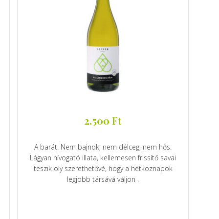
2.500
Ft
A barát. Nem bajnok, nem délceg, nem hős.
Lágyan hívogató illata, kellemesen frissítő savai
teszik oly szerethetővé, hogy a hétköznapok
legjobb társává váljon .