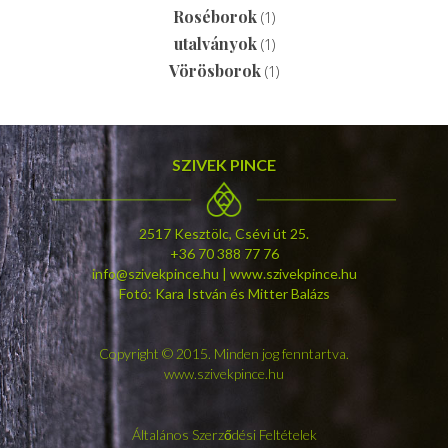
Roséborok
(1)
utalványok
(1)
Vörösborok
(1)
SZIVEK PINCE
2517 Kesztölc, Csévi út 25.
+36 70 388 77 76
info@szivekpince.hu | www.szivekpince.hu
Fotó: Kara István és Mitter Balázs
Copyright © 2015. Minden jog fenntartva.
www.szivekpince.hu
Általános Szerződési Feltételek