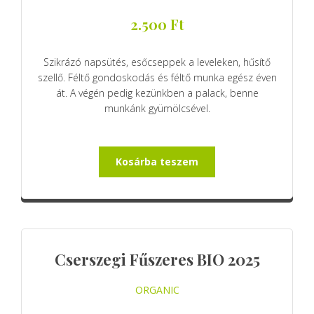
2.500
Ft
Szikrázó napsütés, esőcseppek a leveleken, hűsítő
szellő. Féltő gondoskodás és féltő munka egész éven
át. A végén pedig kezünkben a palack, benne
munkánk gyümölcsével.
Kosárba teszem
Cserszegi Fűszeres BIO 2025
ORGANIC