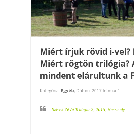
Miért írjuk rövid i-vel?
Miért rögtön trilógia?
mindent elárultunk a F
Kategória:
Egyéb
, Dátum: 2017 február 1
Szivek ZéVé Trilógia 2, 2015, Neszmély