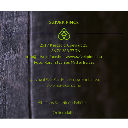
SZIVEK PINCE
2517 Kesztölc, Csévi út 25.
+36 70 388 77 76
info@szivekpince.hu | www.szivekpince.hu
Fotó: Kara István és Mitter Balázs
Copyright © 2015. Minden jog fenntartva.
www.szivekpince.hu
Általános Szerződési Feltételek
Online elállás