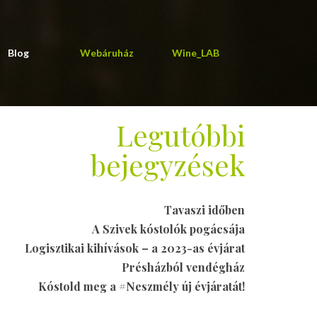
Blog
Webáruház
Wine_LAB
Legutóbbi
bejegyzések
Tavaszi időben
A Szivek kóstolók pogácsája
Logisztikai kihívások – a 2023-as évjárat
Présházból vendégház
Kóstold meg a #Neszmély új évjáratát!