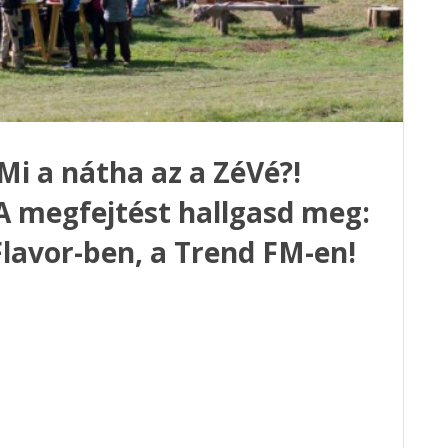
 Mi a nátha az a ZéVé?!
 A megfejtést hallgasd meg:
lavor-ben, a Trend FM-en!