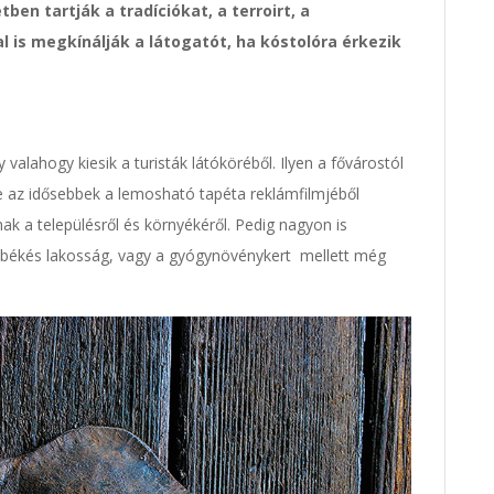
ben tartják a tradíciókat, a terroirt, a
l is megkínálják a látogatót, ha kóstolóra érkezik
alahogy kiesik a turisták látóköréből. Ilyen a fővárostól
e az idősebbek a lemosható tapéta reklámfilmjéből
 a településről és környékéről. Pedig nagyon is
 a békés lakosság, vagy a gyógynövénykert mellett még