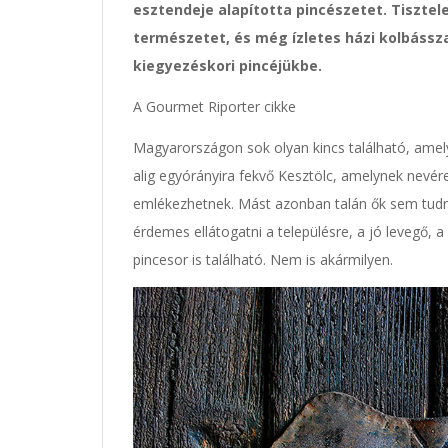
esztendeje alapította pincészetet. Tisztelet
természetet, és még ízletes házi kolbássza
kiegyezéskori pincéjükbe.
A Gourmet Riporter cikke
Magyarországon sok olyan kincs található, amely v
alig egyórányira fekvő Kesztölc, amelynek nevér
emlékezhetnek. Mást azonban talán ők sem tudnak
érdemes ellátogatni a településre, a jó levegő,
pincesor is található. Nem is akármilyen.