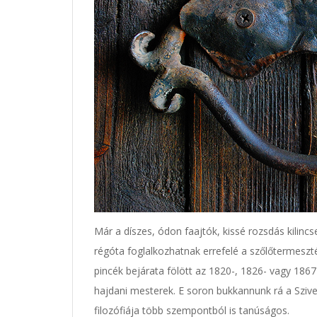
Már a díszes, ódon faajtók, kissé rozsdás kilincs
régóta foglalkozhatnak errefelé a szőlőtermeszté
pincék bejárata fölött az 1820-, 1826- vagy 1867
hajdani mesterek. E soron bukkannunk rá a Szive
filozófiája több szempontból is tanúságos.