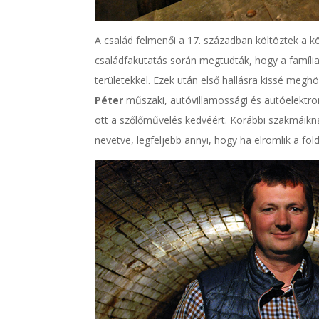
A család felmenői a 17. században költöztek a kö
családfakutatás során megtudták, hogy a família
területekkel. Ezek után első hallásra kissé megh
Péter
műszaki, autóvillamossági és autóelektron
ott a szőlőművelés kedvéért. Korábbi szakmáikn
nevetve, legfeljebb annyi, hogy ha elromlik a föld