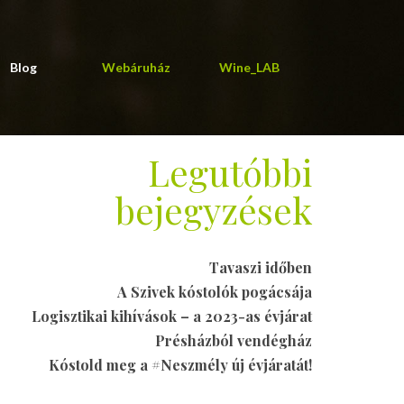
Blog
Webáruház
Wine_LAB
Legutóbbi
bejegyzések
Tavaszi időben
A Szivek kóstolók pogácsája
Logisztikai kihívások – a 2023-as évjárat
Présházból vendégház
Kóstold meg a #Neszmély új évjáratát!