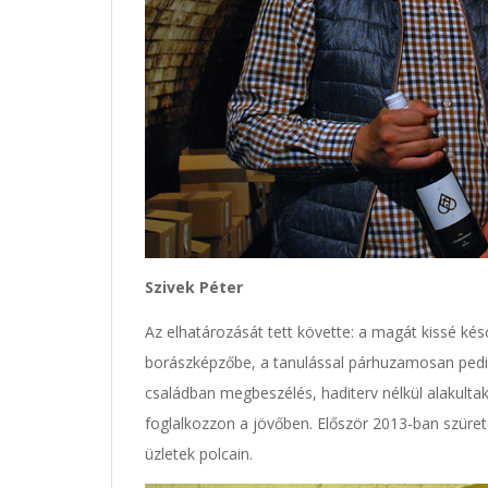
Szivek Péter
Az elhatározását tett követte: a magát kissé kés
borászképzőbe, a tanulással párhuzamosan pedig 
családban megbeszélés, haditerv nélkül alakultak 
foglalkozzon a jövőben. Először 2013-ban szürete
üzletek polcain.