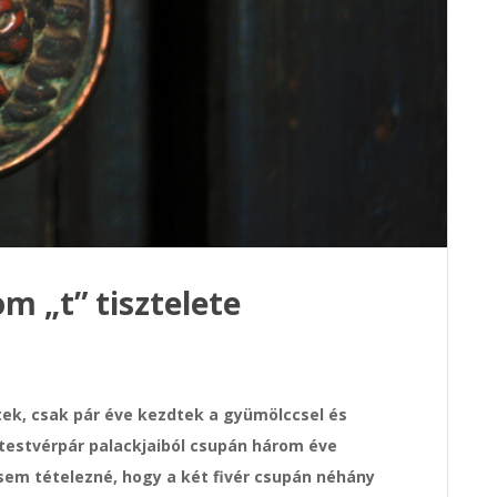
m „t” tisztelete
ek, csak pár éve kezdtek a gyümölccsel és
k testvérpár palackjaiból csupán három éve
 sem tételezné, hogy a két fivér csupán néhány