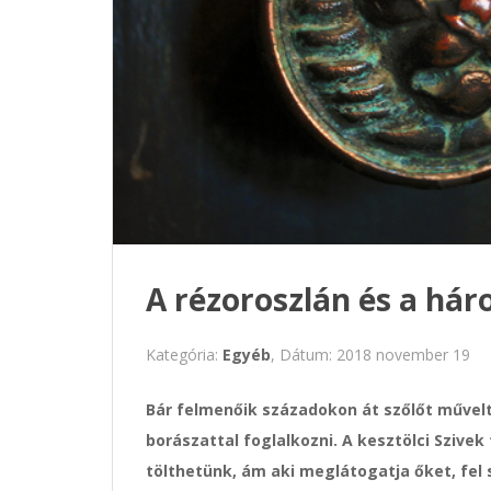
A rézoroszlán és a háro
Kategória:
Egyéb
, Dátum: 2018 november 19
Bár felmenőik századokon át szőlőt művelt
borászattal foglalkozni. A kesztölci Szive
tölthetünk, ám aki meglátogatja őket, fel