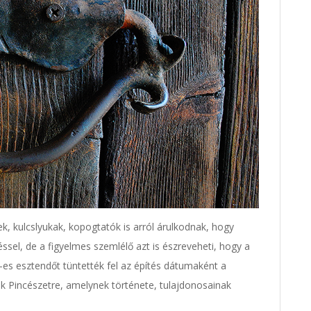
ek, kulcslyukak, kopogtatók is arról árulkodnak, hogy
ssel, de a figyelmes szemlélő azt is észreveheti, hogy a
-es esztendőt tüntették fel az építés dátumaként a
k Pincészetre, amelynek története, tulajdonosainak