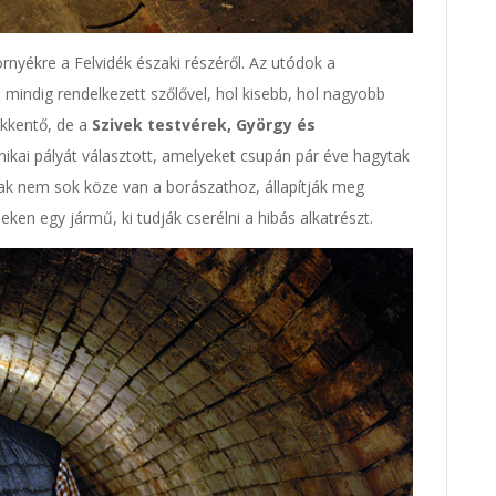
rnyékre a Felvidék északi részéről. Az utódok a
 mindig rendelkezett szőlővel, hol kisebb, hol nagyobb
ökkentő, de a
Szivek testvérek, György és
ikai pályát választott, amelyeket csupán pár éve hagytak
ak nem sok köze van a borászathoz, állapítják meg
eken egy jármű, ki tudják cserélni a hibás alkatrészt.