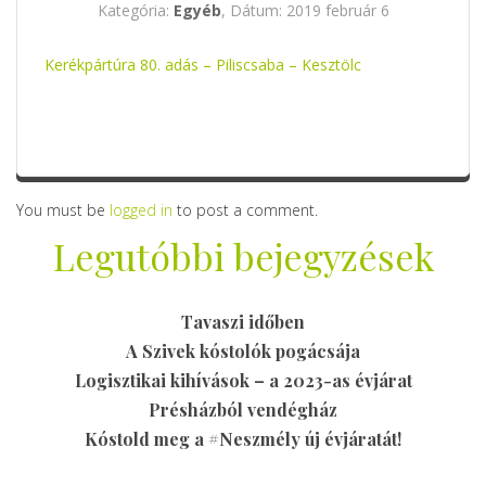
Kategória:
Egyéb
, Dátum: 2019 február 6
Kerékpártúra 80. adás – Piliscsaba – Kesztölc
You must be
logged in
to post a comment.
Legutóbbi bejegyzések
Tavaszi időben
A Szivek kóstolók pogácsája
Logisztikai kihívások – a 2023-as évjárat
Présházból vendégház
Kóstold meg a #Neszmély új évjáratát!