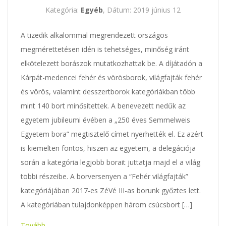
Kategória:
Egyéb
, Dátum: 2019 június 12
A tizedik alkalommal megrendezett országos
megmérettetésen idén is tehetséges, minőség iránt
elkötelezett borászok mutatkozhattak be. A díjátadón a
Kárpát-medencei fehér és vörösborok, világfajták fehér
és vörös, valamint desszertborok kategóriákban több
mint 140 bort minősítettek. A benevezett nedűk az
egyetem jubileumi évében a „250 éves Semmelweis
Egyetem bora” megtisztelő címet nyerhették el. Ez azért
is kiemelten fontos, hiszen az egyetem, a delegációja
során a kategória legjobb borait juttatja majd el a világ
többi részeibe. A borversenyen a “Fehér világfajták”
kategóriájában 2017-es ZéVé III-as borunk győztes lett.
A kategóriában tulajdonképpen három csúcsbort […]
Tovább...