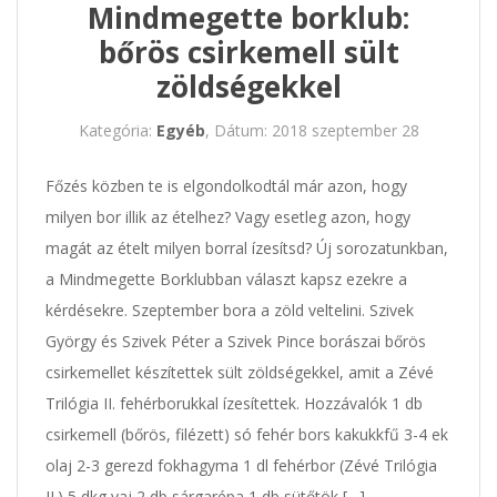
Mindmegette borklub:
bőrös csirkemell sült
zöldségekkel
Kategória:
Egyéb
, Dátum: 2018 szeptember 28
Főzés közben te is elgondolkodtál már azon, hogy
milyen bor illik az ételhez? Vagy esetleg azon, hogy
magát az ételt milyen borral ízesítsd? Új sorozatunkban,
a Mindmegette Borklubban választ kapsz ezekre a
kérdésekre. Szeptember bora a zöld veltelini. Szivek
György és Szivek Péter a Szivek Pince borászai bőrös
csirkemellet készítettek sült zöldségekkel, amit a Zévé
Trilógia II. fehérborukkal ízesítettek. Hozzávalók 1 db
csirkemell (bőrös, filézett) só fehér bors kakukkfű 3-4 ek
olaj 2-3 gerezd fokhagyma 1 dl fehérbor (Zévé Trilógia
II.) 5 dkg vaj 2 db sárgarépa 1 db sütőtök […]