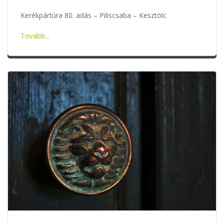
Kerékpártúra 80. adás – Piliscsaba – Kesztölc
Tovább...