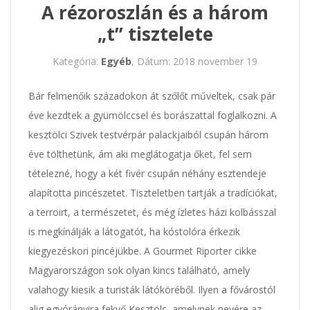
A rézoroszlán és a három
„t” tisztelete
Kategória:
Egyéb
, Dátum: 2018 november 19
Bár felmenőik századokon át szőlőt műveltek, csak pár
éve kezdtek a gyümölccsel és borászattal foglalkozni. A
kesztölci Szivek testvérpár palackjaiból csupán három
éve tölthetünk, ám aki meglátogatja őket, fel sem
tételezné, hogy a két fivér csupán néhány esztendeje
alapította pincészetet. Tiszteletben tartják a tradíciókat,
a terroirt, a természetet, és még ízletes házi kolbásszal
is megkínálják a látogatót, ha kóstolóra érkezik
kiegyezéskori pincéjükbe. A Gourmet Riporter cikke
Magyarországon sok olyan kincs található, amely
valahogy kiesik a turisták látóköréből. Ilyen a fővárostól
alig egyórányira fekvő Kesztölc, amelynek nevére az