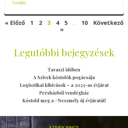
Tovább...
« Előző
1
2
3
4
5
10
Következő
…
»
Legutóbbi bejegyzések
Tavaszi időben
A Szivek kóstolók pogácsája
Logisztikai kihívások – a 2023-as évjárat
Présházból vendégház
Kóstold meg a #Neszmély új évjáratát!
SZIVEK PINCE