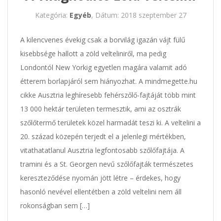
Kategória:
Egyéb
, Dátum: 2018 szeptember 27
A kilencvenes évekig csak a borvilág igazán vájt fülű
kisebbsége hallott a zöld velteliniről, ma pedig
Londontól New Yorkig egyetlen magára valamit adó
étterem borlapjáról sem hiányozhat. A mindmegette.hu
cikke Ausztria leghíresebb fehérszőlő-fajtáját több mint
13 000 hektár területen termesztik, ami az osztrák
szőlőtermő területek közel harmadát teszi ki. A veltelini a
20. század közepén terjedt el a jelenlegi mértékben,
vitathatatlanul Ausztria legfontosabb szőlőfajtája. A
tramini és a St. Georgen nevű szőlőfajták természetes
kereszteződése nyomán jött létre – érdekes, hogy
hasonló nevével ellentétben a zöld veltelini nem áll
rokonságban sem […]